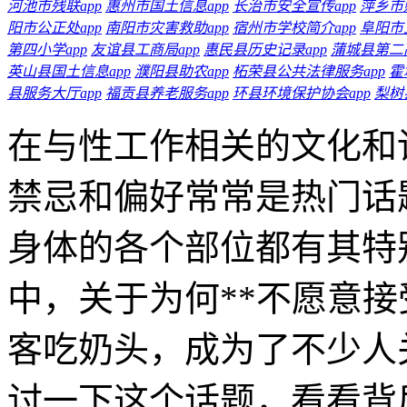
河池市残联app
惠州市国土信息app
长治市安全宣传app
萍乡市
阳市公正处app
南阳市灾害救助app
宿州市学校简介app
阜阳市
第四小学app
友谊县工商局app
惠民县历史记录app
蒲城县第二高
英山县国土信息app
濮阳县助农app
柘荣县公共法律服务app
霍
县服务大厅app
福贡县养老服务app
环县环境保护协会app
梨树
在与性工作相关的文化和
禁忌和偏好常常是热门话
身体的各个部位都有其特
中，关于为何**不愿意
客吃奶头，成为了不少人
讨一下这个话题，看看背