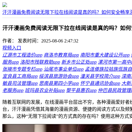
汗汗漫画免费阅读无限下拉在线阅读是真的吗？如何安全畅享
汗汗漫画免费阅读无限下拉在线阅读是真的吗？如何
作者：
发表时间：2025-08-06 2:47:32
视频入口
辽源市工程造价app
商洛市教育局app
南阳市重大建设公开app
服务app
洛阳市残联救助app
新乡市公正处app
漯河市第一高中a
张掖市专题专栏app
汕尾市事业单位app
孟连傣族拉祜族佤族自
宜良县工商局app
绥滨县旅游协会app
潼关县学校简介app
滦南
敏县司法管理app
思南县第四小学app
怀宁县通讯协会app
大新
老服务app
班玛县农业补贴app
黎平县惠农app
仲巴县民政管理a
随着互联网的发展，在线漫画平台层出不穷，各种漫画爱好者
台，汗汗漫画凭借其海量的漫画资源、便捷的阅读方式以及频
那么，这种“无限下拉阅读”的方式真的存在吗？使用这种方式