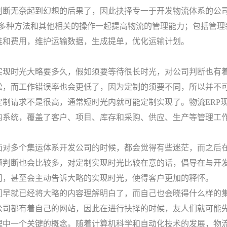
判断无奈起到幻想的后果了，因此抉择专一于开发物流体系的公司
过多种方法和其他相关的操作一起提高物流的管理能力；包括管理
准和费用，维护运输数据，生成提单，优化运输计划。
实现时光大略要多久，假如须要等待很长时光，对公司判断也有
松，而工作错误率也会更低了，因为定制的须要不同，所以并不
定制请求不是很高，通常短时光内就可能定制实现了。物流ERP
的系统，覆盖了客户、项目、库存和采购、供应、生产等管理工
面对多个集运体系开发公司的时候，都会觉得有些迷茫，而之后
题判断也会比较多，对定制实现时光比较在意的话，倡导在与开
司，甚至会主动告诉大略的实现时光，使得客户更加的释怀。
们早就已经将大略的内容理解明白了，而自己也会晓得什么样的
公司都有着自己的网站，因此在进行抉择的时候，友人们就可能
理中一个关键的概念。随着计算机科学和自动化技术的发展，物