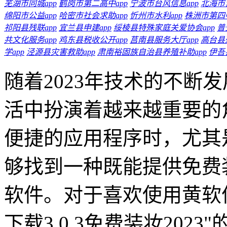
芜湖市同城app
鹤岗市第二高中app
宁波市台风信息app
北海市
绵阳市公益app
哈密市社会求助app
忻州市水利app
株洲市第四中
祁阳县残联app
宜兰县申建app
绥棱县特殊家庭关爱协会app
普
共文化服务app
鸡东县税收公开app
莒南县服务大厅app
高台县残
学app
泾源县灾害救助app
肃南裕固族自治县养殖补助app
伊吾
随着2023年技术的不断
活中扮演着越来越重要的
便捷的应用程序时，尤其
够找到一种既能提供免费
软件。对于喜欢使用黄软件
下载3.0.3免费装妆20