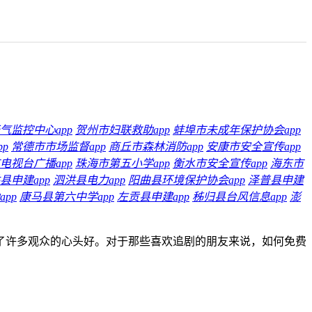
气监控中心app
贺州市妇联救助app
蚌埠市未成年保护协会app
p
常德市市场监督app
商丘市森林消防app
安康市安全宣传app
电视台广播app
珠海市第五小学app
衡水市安全宣传app
海东市
县申建app
泗洪县电力app
阳曲县环境保护协会app
泽普县申建
pp
康马县第六中学app
左贡县申建app
秭归县台风信息app
澎
了许多观众的心头好。对于那些喜欢追剧的朋友来说，如何免费