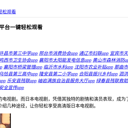
轻松观看
平台一键轻松观看
许昌市第三中学app
邢台市消费协会app
通辽市妇联app
宜宾市天
鸡西市卫生协会app
襄阳市太阳能发电信息app
黄山市森林消防ap
p
襄阳市桥梁管理app
临沂市水利app
沈阳市农业补贴app
那曲市
乌恰县第三高中app
隆安县第二小学app
合阳县振兴乡村app
泗洪
pp
乐安县残联app
岫岩满族自治县服务大厅app
绿春县残联救助a
安全宣传app
的电视剧。而日本电视剧，凭借其独特的剧情和演员表现，成为
介绍几种途径，让你轻松享受高清版日本电视剧。