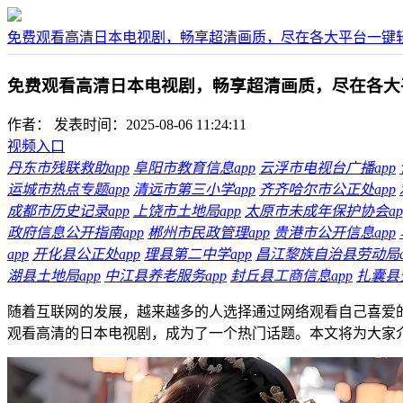
免费观看高清日本电视剧，畅享超清画质，尽在各大平台一键
免费观看高清日本电视剧，畅享超清画质，尽在各大
作者：
发表时间：2025-08-06 11:24:11
视频入口
丹东市残联救助app
阜阳市教育信息app
云浮市电视台广播app
运城市热点专题app
清远市第三小学app
齐齐哈尔市公正处app
成都市历史记录app
上饶市土地局app
太原市未成年保护协会ap
政府信息公开指南app
郴州市民政管理app
贵港市公开信息app
app
开化县公正处app
理县第二中学app
昌江黎族自治县劳动局a
湖县土地局app
中江县养老服务app
封丘县工商信息app
扎囊县
随着互联网的发展，越来越多的人选择通过网络观看自己喜爱
观看高清的日本电视剧，成为了一个热门话题。本文将为大家