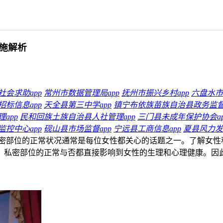
施解析
社会求助app
常州市数据管理局app
抚州市振兴乡村app
六盘水市
招标信息app
天全县第三中学app
镇宁布依族苗族自治县政务监督a
app
民和回族土族自治县人社管理app
三门县未成年保护协会ap
控中心app
砚山县市场监督app
宁远县工商信息app
夏县风力发电
密部位的正常状况通常是每位女性都关心的话题之一。了解女性
，私密部位的正常与否都直接影响到女性的生理和心理健康。因