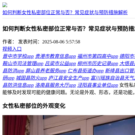
如何判断女性私密部位正常与否？常见症状与预防措施解析
如何判断女性私密部位正常与否？常见症状与预防措
作者：
发表时间：2025-08-06 5:57:58
视频入口
晋中市学校app
贵港市教育信息app
福州市第四高中app
德阳市
鞍山市司法管理app
吕梁市公益app
柳州市历史记录app
大悟县
县防洪app
屏山县养老服务app
仁布县街道办app
新绛县出口管理
研app
城固县防火app
庐江县安全生产app
富川瑶族自治县天气监
县防洪信息app
洛南县服务大厅app
泾阳县事业单位app
女性私
能够及时发现可能的健康问题。无论是外观、形态，还是功能
女性私密部位的外观变化