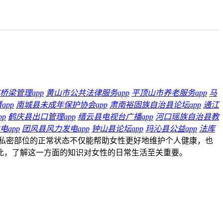
桥梁管理app
黄山市公共法律服务app
平顶山市养老服务app
马
pp
南城县未成年保护协会app
肃南裕固族自治县论坛app
通江
p
鹤庆县出口管理app
缙云县电视台广播app
河口瑶族自治县教
app
团风县风力发电app
钟山县论坛app
玛沁县公益app
法库
私密部位的正常状态不仅能帮助女性更好地维护个人健康，也
此，了解这一方面的知识对女性的日常生活至关重要。