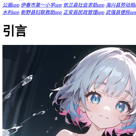
公报app
伊春市第一小学app
依兰县社会求助app
海兴县劳动局a
水利app
新野县妇联救助app
正安县民政管理app
武强县便民ap
引言