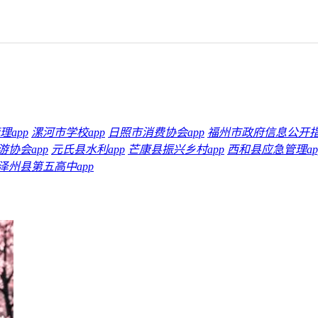
app
漯河市学校app
日照市消费协会app
福州市政府信息公开指
协会app
元氏县水利app
芒康县振兴乡村app
西和县应急管理ap
泽州县第五高中app