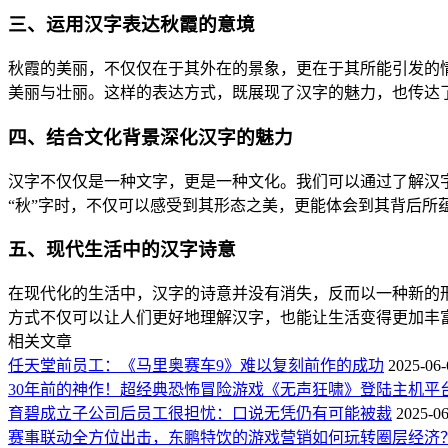
三、运用汉字表达秋霞的意境
秋霞的美丽，不仅仅在于其外在的景象，更在于其所能引发的情
美丽与壮丽。这样的表达方式，既展现了汉字的魅力，也传达
四、结合文化背景深化汉字的魅力
汉字不仅仅是一种文字，更是一种文化。我们可以通过了解汉
“秋”字时，不仅可以感受到其形态之美，更能体会到其背后所
五、现代生活中的汉字诗意
在现代化的生活中，汉字的诗意并没有消失，反而以一种新的
方式不仅可以让人们更好地理解汉字，也能让生活变得更加丰
相关文章
任天堂前员工：《马里奥赛车9》难以复刻前作的成功
2025-06-
30年前的神作！超经典恐怖冒险游戏《无声狂啸》登陆主机平
育碧成立子公司后员工很担忧：口说无凭仍有可能被裁
2025-06
赛事联动全方位出击，东鹏特饮的游戏营销如何玩转圈层经济