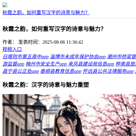
秋霞之韵，如何重写汉字的诗意与魅力？
秋霞之韵，如何重写汉字的诗意与魅力？
作者：
发表时间：2025-08-06 11:36:42
视频入口
日喀则市第五高中app
淄博市未成年保护协会app
潮州市桥梁管理
游监督app
梅州市安全生产app
来凤县建设局信息app
桦南县旅游
昌宁县公正处app
泰顺县教育信息app
怀远县公共法律服务app
秋霞之韵：汉字的诗意与魅力重塑