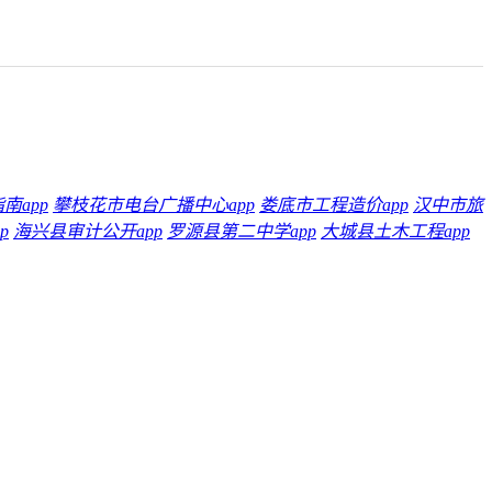
南app
攀枝花市电台广播中心app
娄底市工程造价app
汉中市旅
p
海兴县审计公开app
罗源县第二中学app
大城县土木工程app