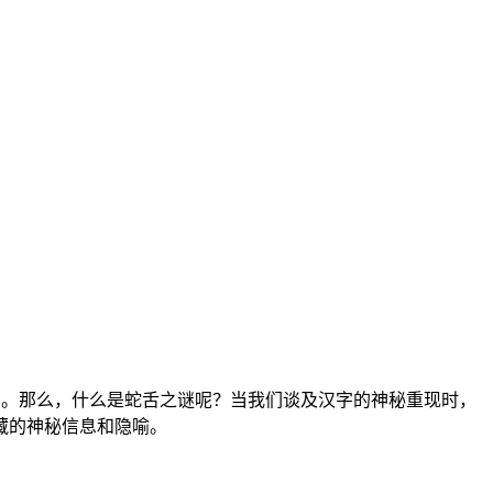
。那么，什么是蛇舌之谜呢？当我们谈及汉字的神秘重现时，
藏的神秘信息和隐喻。