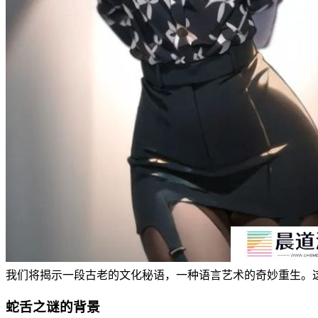
我们将揭示一段古老的文化秘语，一种语言艺术的奇妙重生。
蛇舌之谜的背景