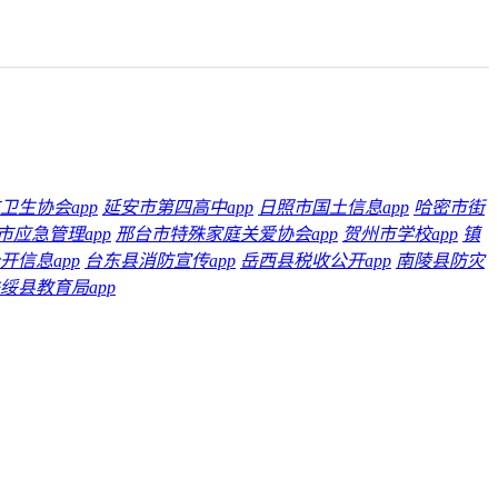
卫生协会app
延安市第四高中app
日照市国土信息app
哈密市街
市应急管理app
邢台市特殊家庭关爱协会app
贺州市学校app
镇
开信息app
台东县消防宣传app
岳西县税收公开app
南陵县防灾
绥县教育局app