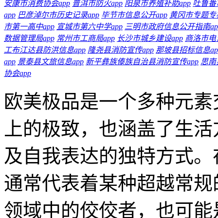
安康市消费协会app
普洱市防火app
阳泉市养殖补助app
吐鲁番
app
巴彦淖尔市历史记录app
毕节市信息公开app
黄冈市专题专栏
市第一高中app
宣城市第六中学app
三明市政府信息公开指南ap
数据管理局app
常州市工商局app
长沙市城乡建设app
商洛市电
工布江达县防洪信息app
隆尧县消防宣传app
那坡县招标信息ap
app
景泰县文旅信息app
新平彝族傣族自治县消防宣传app
思南
协会app
欧美极品是一个多种元素
上的极致，也涵盖了生活
及自我表达的独特方式。
通常代表着某种超越常规
领域中的佼佼者，也可能