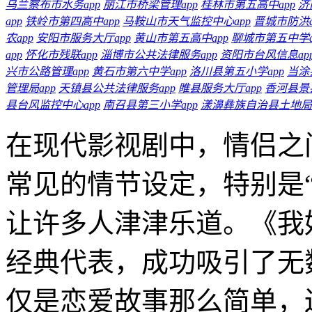
乌兰察布市水务app
丽江市桥梁管理app
桂林市第五高中app
济
app
铁岭市第四高中app
马鞍山市天气监控中心app
晋城市防洪a
农app
安阳市服务大厅app
黄山市第五高中app
聊城市第五中学a
app
怀化市残联app
淄博市公共法律服务app
资阳市台风信息ap
兴市公路管理app
黄石市第六中学app
洛川县第五小学app
当涂
管理局app
天镇县公共法律服务app
睢县服务大厅app
香河县景
县台风监控中心app
南召县第三小学app
漾濞彝族自治县土地局a
在现代影视剧中，情侣之
常见的情节设定，特别是
让许多人津津乐道。《我
经典代表，成功吸引了无
仅是恋爱故事那么简单，