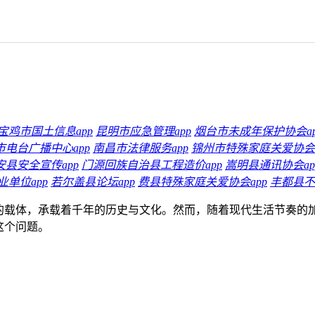
宝鸡市国土信息app
昆明市应急管理app
烟台市未成年保护协会ap
市电台广播中心app
南昌市法律服务app
锦州市特殊家庭关爱协会a
安县安全宣传app
门源回族自治县工程造价app
嵩明县通讯协会ap
单位app
若尔盖县论坛app
费县特殊家庭关爱协会app
丰都县不
要的载体，承载着千年的历史与文化。然而，随着现代生活节奏的
这个问题。