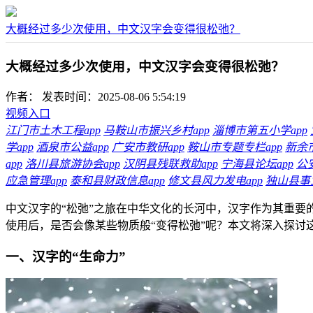
大概经过多少次使用，中文汉字会变得很松弛？
大概经过多少次使用，中文汉字会变得很松弛？
作者：
发表时间：2025-08-06 5:54:19
视频入口
江门市土木工程app
马鞍山市振兴乡村app
淄博市第五小学app
学app
酒泉市公益app
广安市教研app
鞍山市专题专栏app
新余
app
洛川县旅游协会app
汉阴县残联救助app
宁海县论坛app
公
应急管理app
泰和县财政信息app
修文县风力发电app
独山县事业
中文汉字的“松弛”之旅在中华文化的长河中，汉字作为其重
使用后，是否会像某些物质般“变得松弛”呢？本文将深入探讨
一、汉字的“生命力”