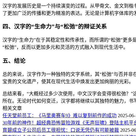
汉字的发展历史是一个持续演变的过程。从甲骨文、金文到楷
了更加广泛的传播和更为精准的表达。无论是计算机字体库的
四、汉字的“生命力”与“松弛”的辩证关系
汉字的“生命力”在于其稳定性和传承性，而所谓的“松弛”更
“松弛”，反而以更加多元和灵活的方式融入到现代生活中。
五、结论
总的来说，汉字作为一种独特的文字系统，其“松弛”与否并
宝贵的文化遗产，使其在现代生活中焕发出更加绚丽的光彩。
总结来看，“大概经过多少次使用，中文汉字会变得很松弛？
所在。无论时代如何变迁，汉字都将继续以其独特的魅力，书
相关文章
任天堂前员工：《马里奥赛车9》难以复刻前作的成功
2025-06-
30年前的神作！超经典恐怖冒险游戏《无声狂啸》登陆主机平
育碧成立子公司后员工很担忧：口说无凭仍有可能被裁
2025-06