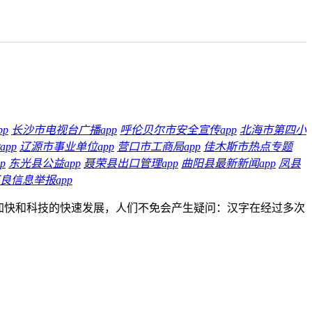
p
长沙市电视台广播app
呼伦贝尔市安全宣传app
北海市第四小
pp
辽源市事业单位app
营口市工商局app
佳木斯市热点专题
p
东光县公益app
聂荣县出口管理app
曲阳县最新新闻app
凤县
良信息举报app
加快和科技的快速发展，人们不免会产生疑问：汉字在经过多次