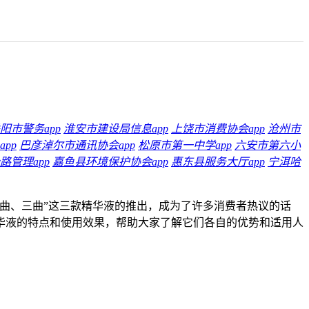
阳市警务app
淮安市建设局信息app
上饶市消费协会app
沧州市
pp
巴彦淖尔市通讯协会app
松原市第一中学app
六安市第六小
路管理app
嘉鱼县环境保护协会app
惠东县服务大厅app
宁洱哈
曲、三曲”这三款精华液的推出，成为了许多消费者热议的话
华液的特点和使用效果，帮助大家了解它们各自的优势和适用人