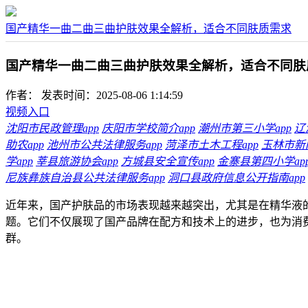
国产精华一曲二曲三曲护肤效果全解析，适合不同肤质需求
国产精华一曲二曲三曲护肤效果全解析，适合不同肤
作者：
发表时间：2025-08-06 1:14:59
视频入口
沈阳市民政管理app
庆阳市学校简介app
潮州市第三小学app
辽
助农app
池州市公共法律服务app
菏泽市土木工程app
玉林市新闻
学app
莘县旅游协会app
方城县安全宣传app
金寨县第四小学ap
尼族彝族自治县公共法律服务app
洞口县政府信息公开指南app
近年来，国产护肤品的市场表现越来越突出，尤其是在精华液
题。它们不仅展现了国产品牌在配方和技术上的进步，也为消
群。