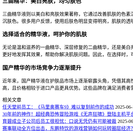
三曲精华：美白亮肤，均匀肤色
三曲精华液则以美白和亮肤效果著称，它通过改善肌肤的色素
沉肤色。很多用户反馈，使用后肤色明显变得明亮，肌肤的透
选择适合的精华液，呵护你的肌肤
无论是温和滋养的一曲精华、深层修复的二曲精华，还是美白
更好地发挥其效果，帮助你解决肌肤问题。因此，在选择时，
国产精华的市场竞争力逐渐提升
近年来，国产精华液在护肤品市场上逐渐崭露头角，凭借其高
高，且价格相较于进口产品更具优势。这些品牌在满足消费者
相关文章
任天堂前员工：《马里奥赛车9》难以复刻前作的成功
2025-06-
30年前的神作！超经典恐怖冒险游戏《无声狂啸》登陆主机平
育碧成立子公司后员工很担忧：口说无凭仍有可能被裁
2025-06
赛事联动全方位出击，东鹏特饮的游戏营销如何玩转圈层经济