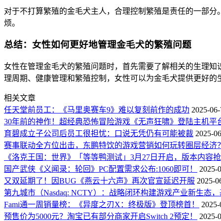
对于不打算繁殖的金毛犬主人，合理控制繁殖是责任的一部分
烦。
总结：女性如何更好地管理金毛犬的繁殖问题
女性在管理金毛犬的繁殖问题时，首先需要了解相关的生理知
理周期、健康管理和繁殖控制，女性可以为金毛犬提供更好的
相关文章
任天堂前员工：《马里奥赛车9》难以复刻前作的成功
2025-06-
30年前的神作！超经典恐怖冒险游戏《无声狂啸》登陆主机平
育碧成立子公司后员工很担忧：口说无凭仍有可能被裁
2025-06
赛事联动全方位出击，东鹏特饮的游戏营销如何玩转圈层经济
《洛克王国：世界》「等等鸭测试」3月27日开启，版本内容
国产武侠《义闻录：轮回》PC配置需求公布:1060即可！
2025-0
又双延期了！因BUG《燕云十六声》再次官宣延迟开服
2025-0
第九城市（Nasdaq: NCTY）：战略闭环构建游戏产业新生
Fami通一周销量榜：《异度之刃X：终极版》登顶榜首！
2025-
预售价为5000元？淘宝已有部分商家开启Switch 2预定！
2025-0