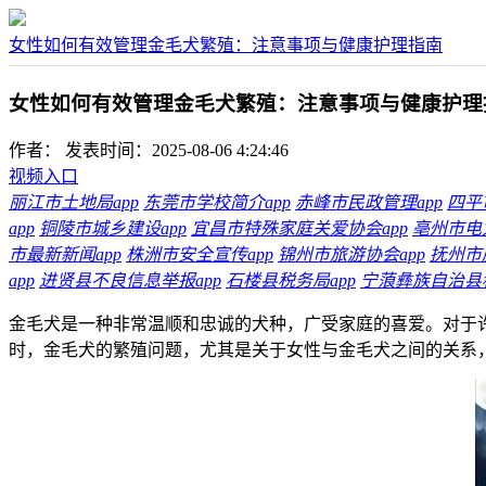
女性如何有效管理金毛犬繁殖：注意事项与健康护理指南
女性如何有效管理金毛犬繁殖：注意事项与健康护理
作者：
发表时间：2025-08-06 4:24:46
视频入口
丽江市土地局app
东莞市学校简介app
赤峰市民政管理app
四平
app
铜陵市城乡建设app
宜昌市特殊家庭关爱协会app
亳州市电力
市最新新闻app
株洲市安全宣传app
锦州市旅游协会app
抚州市
app
进贤县不良信息举报app
石楼县税务局app
宁蒗彝族自治县税
金毛犬是一种非常温顺和忠诚的犬种，广受家庭的喜爱。对于
时，金毛犬的繁殖问题，尤其是关于女性与金毛犬之间的关系