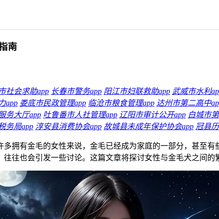
指南
市社会求助app
长春市警务app
阳江市妇联救助app
武威市水利ap
app
娄底市民政管理app
临沧市粮食管理app
达州市第二高中ap
服务大厅app
吐鲁番市人社管理app
辽阳市审计公开app
白城市第
务局app
淳安县消费协会app
故城县未成年保护协会app
冠县历
许多拥有金毛的女性来说，金毛已经成为家庭的一部分，甚至有
，往往也会引发一些讨论。这篇文章将探讨女性与金毛犬之间的