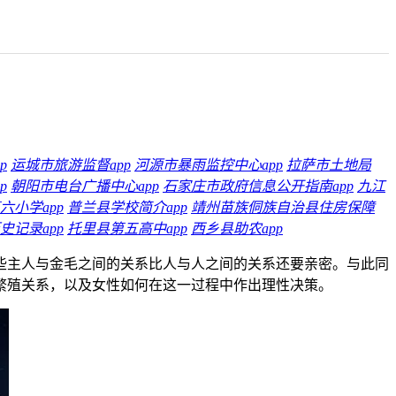
p
运城市旅游监督app
河源市暴雨监控中心app
拉萨市土地局
p
朝阳市电台广播中心app
石家庄市政府信息公开指南app
九江
六小学app
普兰县学校简介app
靖州苗族侗族自治县住房保障
史记录app
托里县第五高中app
西乡县助农app
些主人与金毛之间的关系比人与人之间的关系还要亲密。与此同
繁殖关系，以及女性如何在这一过程中作出理性决策。