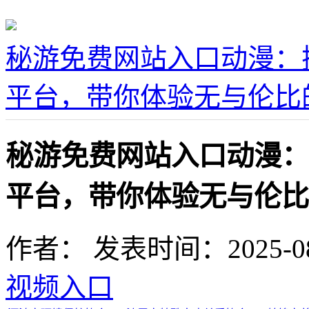
秘游免费网站入口动漫：
平台，带你体验无与伦比
秘游免费网站入口动漫：
平台，带你体验无与伦比
作者：
发表时间：2025-08-0
视频入口