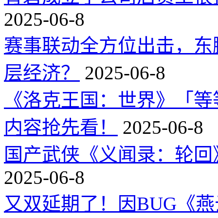
2025-06-8
赛事联动全方位出击，东
层经济？
2025-06-8
《洛克王国：世界》「等
内容抢先看！
2025-06-8
国产武侠《义闻录：轮回》
2025-06-8
又双延期了！因BUG《