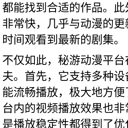
都能找到合适的作品。此
非常快，几乎与动漫的更
时间观看到最新的剧集。
不仅如此，秘游动漫平台
夫。首先，它支持多种设
能流畅播放，极大地方便
台内的视频播放效果也非
是播放稳定性都得到了优