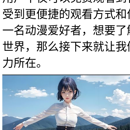
受到更便捷的观看方式和
一名动漫爱好者，想要了
世界，那么接下来就让我
力所在。