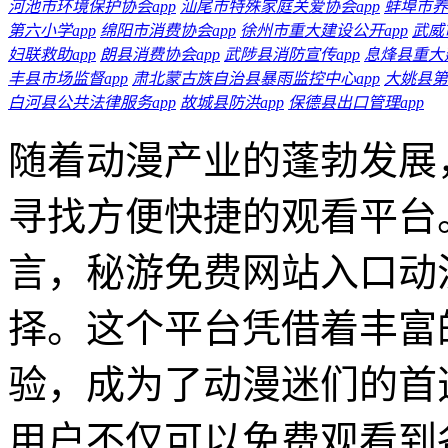
河池市环境保护协会app
汕尾市特殊家庭关爱协会app
蚌埠市养
第六小学app
绵阳市消费协会app
徐州市重大建设公开app
武威
妇联救助app
朗县消费协会app
武陟县消防宣传app
息烽县重大建
丰县市场监督app
肃北蒙古族自治县暴雨监控中心app
大姚县第
白河县公共法律服务app
故城县防洪app
保德县出口管理app
随着动漫产业的蓬勃发展
寻找方便快捷的观看平台
言，秘游免费网站入口动
择。这个平台凭借着丰富
验，成为了动漫迷们的首
用户不仅可以免费观看到