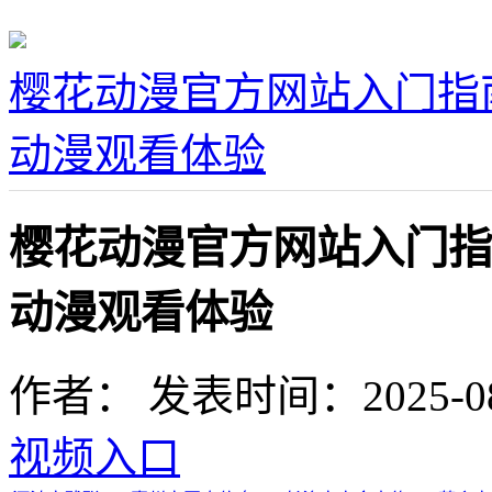
樱花动漫官方网站入门指
动漫观看体验
樱花动漫官方网站入门指
动漫观看体验
作者：
发表时间：2025-08-0
视频入口