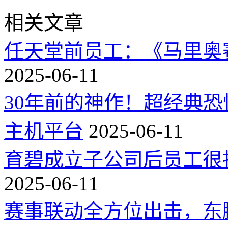
相关文章
任天堂前员工：《马里奥
2025-06-11
30年前的神作！超经典
主机平台
2025-06-11
育碧成立子公司后员工很
2025-06-11
赛事联动全方位出击，东