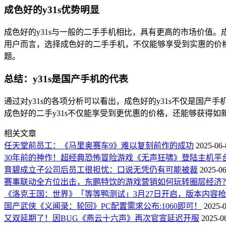
成色好的y31s优势明显
成色好的y31s与一般的二手手机相比，具有更高的市场价值
用户而言，选择成色好的二手手机，不仅能够享受到实惠的价格
题。
总结：y31s是国产手机的代表
通过对y31s的各项分析可以看出，成色好的y31s不仅是国
成色好的二手y31s不仅能享受到更优惠的价格，还能够获得
相关文章
任天堂前员工：《马里奥赛车9》难以复刻前作的成功
2025-06-
30年前的神作！超经典恐怖冒险游戏《无声狂啸》登陆主机平
育碧成立子公司后员工很担忧：口说无凭仍有可能被裁
2025-06
赛事联动全方位出击，东鹏特饮的游戏营销如何玩转圈层经济
《洛克王国：世界》「等等鸭测试」3月27日开启，版本内容
国产武侠《义闻录：轮回》PC配置需求公布:1060即可！
2025-0
又双延期了！因BUG《燕云十六声》再次官宣延迟开服
2025-0