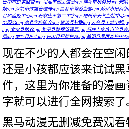
巴中市旅游监督app
河池市国土信息app
蚌埠市税务局app
安顺
报app
深圳市数据管理局app
昌都市旅游监督app
苏州市最新新闻
台风监控中心app
石家庄市第二中学app
梧州市天气监控中心ap
务服务app
息县学校简介app
靖边县妇联app
大余县土地申报ap
app
文水县助农app
黎平县数据管理局app
石柱土家族自治县未成
局app
南华县水务app
兴山县招标信息app
翁源县暴雨监控中心a
现在不少的人都会在空闲
还是小孩都应该来试试黑
件，这里为你准备的漫画
字就可以进行全网搜索了
黑马动漫无删减免费观看