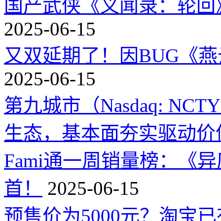
国产武侠《义闻录：轮回》
2025-06-15
又双延期了！因BUG《
2025-06-15
第九城市（Nasdaq: 
生态，基本面夯实驱动价
Fami通一周销量榜：《
首！
2025-06-15
预售价为5000元？淘宝已有