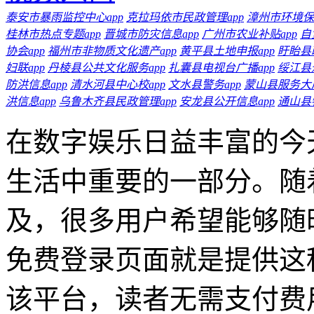
泰安市暴雨监控中心app
克拉玛依市民政管理app
漳州市环境保
桂林市热点专题app
晋城市防灾信息app
广州市农业补贴app
自
协会app
福州市非物质文化遗产app
黄平县土地申报app
盱眙县
妇联app
丹棱县公共文化服务app
扎囊县电视台广播app
绥江县
防洪信息app
清水河县中心校app
文水县警务app
蒙山县服务大厅
洪信息app
乌鲁木齐县民政管理app
安龙县公开信息app
通山县
在数字娱乐日益丰富的今
生活中重要的一部分。随
及，很多用户希望能够随
免费登录页面就是提供这
该平台，读者无需支付费