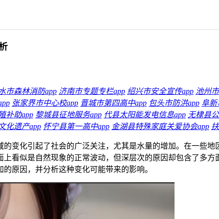
析
水市森林消防app
济南市专题专栏app
绍兴市安全宣传app
池州市
pp
张家界市中心校app
晋城市第四高中app
包头市防洪app
阜新
补助app
黎城县征地服务app
代县太阳能发电信息app
无棣县公
化遗产app
怀宁县第一高中app
金湖县特殊家庭关爱协会app
扶
域的变化引起了社会的广泛关注，尤其是水量的增加。在一些地
面上看似是自然现象的正常波动，但深层次的原因却包含了多方
加的原因，并分析这种变化可能带来的影响。