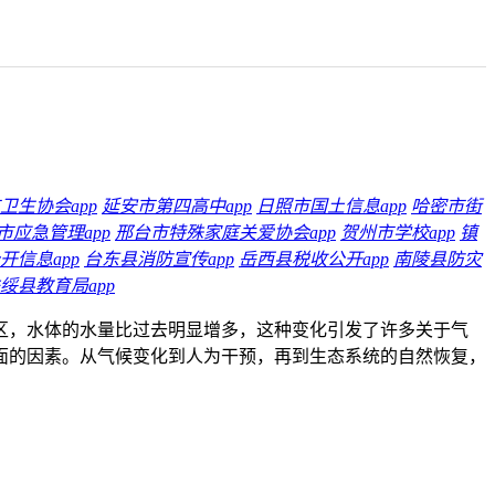
卫生协会app
延安市第四高中app
日照市国土信息app
哈密市街
市应急管理app
邢台市特殊家庭关爱协会app
贺州市学校app
镇
开信息app
台东县消防宣传app
岳西县税收公开app
南陵县防灾
绥县教育局app
区，水体的水量比过去明显增多，这种变化引发了许多关于气
面的因素。从气候变化到人为干预，再到生态系统的自然恢复，