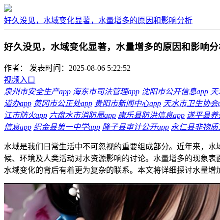
好久没见，水域变化显著，水量增多的原因和影响分析
好久没见，水域变化显著，水量增多的原因和影响分
作者：
发表时间：2025-08-06 5:22:52
视频入口
泉州市安全生产app
海东市司法管理app
沈阳市公开信息app
天
道办app
黄冈市公正处app
贵阳市新闻中心app
天水市卫生协会a
江市防火app
六盘水市消防局app
康乐县防洪信息app
遂平县养殖
信息app
织金县第一中学app
隆子县审计公开app
永仁县非物质文
水域是我们日常生活中不可忽视的重要组成部分。近年来，水
候、环境及人类活动对水资源影响的讨论。水量增多的现象表
水域变化的背后有着更为复杂的联系。本文将详细探讨水量增