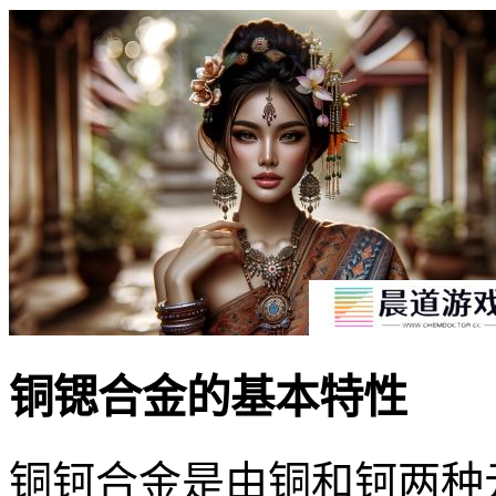
铜锶合金的基本特性
铜钶合金是由铜和钶两种